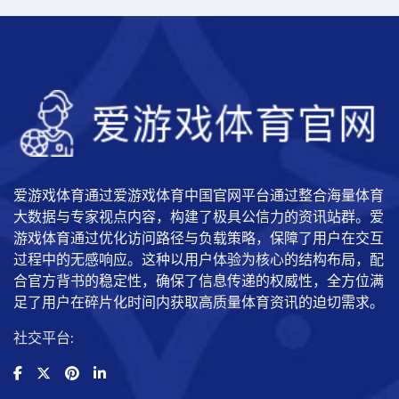
爱游戏体育通过爱游戏体育中国官网平台通过整合海量体育
大数据与专家视点内容，构建了极具公信力的资讯站群。爱
游戏体育通过优化访问路径与负载策略，保障了用户在交互
过程中的无感响应。这种以用户体验为核心的结构布局，配
合官方背书的稳定性，确保了信息传递的权威性，全方位满
足了用户在碎片化时间内获取高质量体育资讯的迫切需求。
社交平台: