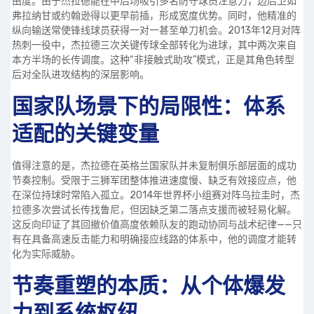
由度。由于杰拉德能在中后场吸引多名防守球员注意力，边后卫如
弗拉纳甘或约翰逊得以更早前插，形成宽度优势。同时，他精准的
纵向输送常使锋线球员获得一对一甚至单刀机会。2013年12月对阵
热刺一役中，杰拉德三次关键传球全部转化为进球，其中两次来自
本方半场的长传调度。这种“非接触式助攻”模式，正是其角色转型
后对全队进攻结构的深层影响。
国家队场景下的局限性：体系
适配的关键变量
值得注意的是，杰拉德在英格兰国家队并未复制俱乐部层面的成功
节奏控制。受限于三狮军团整体推进速度慢、缺乏有效接应点，他
在深位持球时常陷入孤立。2014年世界杯小组赛对阵乌拉圭时，杰
拉德多次尝试长传找鲁尼，但因缺乏第二落点支援而被轻易化解。
这反向印证了其回撤价值高度依赖队友的跑动协同与战术纪律——只
有在具备高速反击能力和明确接应线路的体系中，他的调度才能转
化为实际威胁。
节奏重塑的本质：从个体爆发
力到系统枢纽