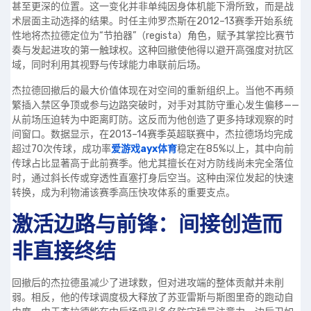
甚至更深的位置。这一变化并非单纯因身体机能下滑所致，而是战
术层面主动选择的结果。时任主帅罗杰斯在2012–13赛季开始系统
性地将杰拉德定位为“节拍器”（regista）角色，赋予其掌控比赛节
奏与发起进攻的第一触球权。这种回撤使他得以避开高强度对抗区
域，同时利用其视野与传球能力串联前后场。
杰拉德回撤后的最大价值体现在对空间的重新组织上。当他不再频
繁插入禁区争顶或参与边路突破时，对手对其防守重心发生偏移——
从前场压迫转为中距离盯防。这反而为他创造了更多持球观察的时
间窗口。数据显示，在2013–14赛季英超联赛中，杰拉德场均完成
超过70次传球，成功率
爱游戏ayx体育
稳定在85%以上，其中向前
传球占比显著高于此前赛季。他尤其擅长在对方防线尚未完全落位
时，通过斜长传或穿透性直塞打身后空当。这种由深位发起的快速
转换，成为利物浦该赛季高压快攻体系的重要支点。
激活边路与前锋：间接创造而
非直接终结
回撤后的杰拉德虽减少了进球数，但对进攻端的整体贡献并未削
弱。相反，他的传球调度极大释放了苏亚雷斯与斯图里奇的跑动自