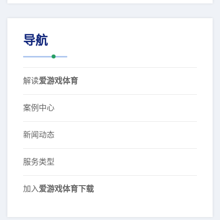
导航
解读
爱游戏体育
案例中心
新闻动态
服务类型
加入
爱游戏体育下载