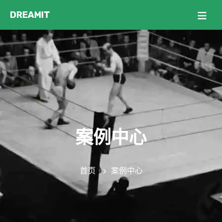
案例中心
首页
案例中心