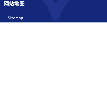
网站地图
SiteMap
联系方式
南京市雨花台区玉盘西街8号629室
19624767062
topsecret@gmail.com
提交