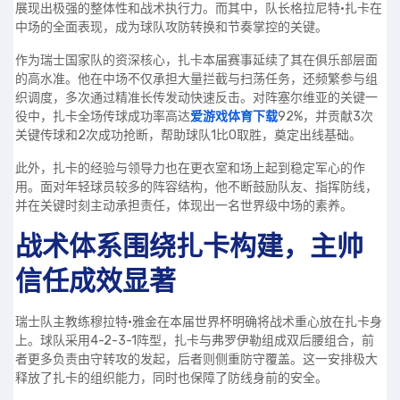
展现出极强的整体性和战术执行力。而其中，队长格拉尼特·扎卡在
中场的全面表现，成为球队攻防转换和节奏掌控的关键。
作为瑞士国家队的资深核心，扎卡本届赛事延续了其在俱乐部层面
的高水准。他在中场不仅承担大量拦截与扫荡任务，还频繁参与组
织调度，多次通过精准长传发动快速反击。对阵塞尔维亚的关键一
役中，扎卡全场传球成功率高达
爱游戏体育下载
92%，并贡献3次
关键传球和2次成功抢断，帮助球队1比0取胜，奠定出线基础。
此外，扎卡的经验与领导力也在更衣室和场上起到稳定军心的作
用。面对年轻球员较多的阵容结构，他不断鼓励队友、指挥防线，
并在关键时刻主动承担责任，体现出一名世界级中场的素养。
战术体系围绕扎卡构建，主帅
信任成效显著
瑞士队主教练穆拉特·雅金在本届世界杯明确将战术重心放在扎卡身
上。球队采用4-2-3-1阵型，扎卡与弗罗伊勒组成双后腰组合，前
者更多负责由守转攻的发起，后者则侧重防守覆盖。这一安排极大
释放了扎卡的组织能力，同时也保障了防线身前的安全。