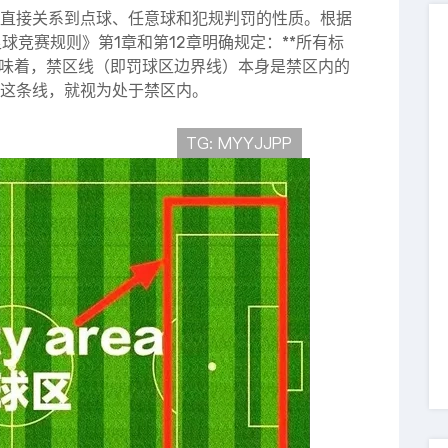
直接关系到点球、任意球和犯规判罚的性质。根据
球竞赛规则》第1章和第12章明确规定：**所有标
意味着，禁区线（即罚球区边界线）本身是禁区内的
这条线，就视为处于禁区内。