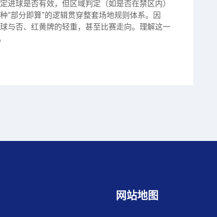
定进球是否有效，但区域判定（如是否在禁区内）
种“部分即算”的逻辑贯穿整套场地规则体系。因
球与否、红黄牌的轻重，甚至比赛走向。理解这一
。
网站地图