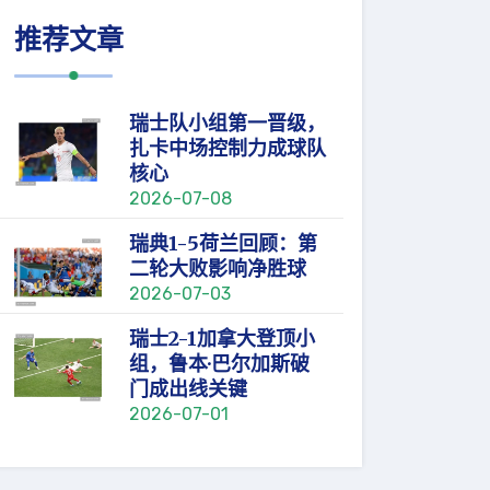
推荐文章
瑞士队小组第一晋级，
扎卡中场控制力成球队
核心
2026-07-08
瑞典1-5荷兰回顾：第
二轮大败影响净胜球
2026-07-03
瑞士2-1加拿大登顶小
组，鲁本·巴尔加斯破
门成出线关键
2026-07-01