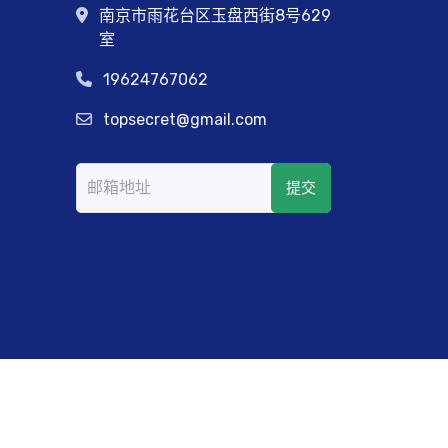
南京市雨花台区玉盘西街8号629
室
19624767062
topsecret@gmail.com
提交