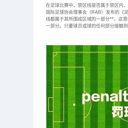
在足球比赛中，禁区线是否属于禁区内，
国际足球协会理事会（IFAB）发布的《足
线都属于其所围成区域的一部分**。这
一部分。只要球员或球的任何部分接触到