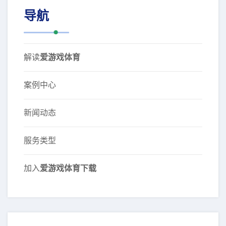
导航
解读
爱游戏体育
案例中心
新闻动态
服务类型
加入
爱游戏体育下载