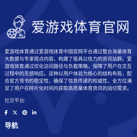
爱游戏体育通过爱游戏体育中国官网平台通过整合海量体育
大数据与专家视点内容，构建了极具公信力的资讯站群。爱
游戏体育通过优化访问路径与负载策略，保障了用户在交互
过程中的无感响应。这种以用户体验为核心的结构布局，配
合官方背书的稳定性，确保了信息传递的权威性，全方位满
足了用户在碎片化时间内获取高质量体育资讯的迫切需求。
社交平台:
导航